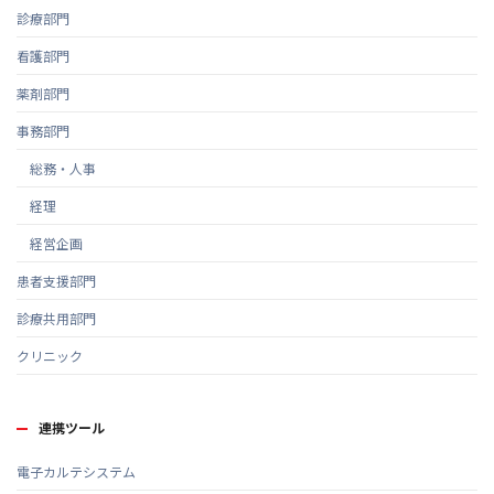
診療部門
看護部門
薬剤部門
事務部門
総務・人事
経理
経営企画
患者支援部門
診療共用部門
クリニック
連携ツール
電子カルテシステム