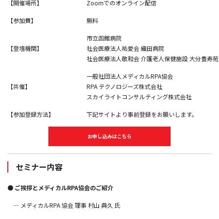
【開催場所】
Zoomでのオンライン配信
【参加費】
無料
市立函館病院
【登壇機関】
社会医療法人祐愛会 織田病院
社会医療法人敬和会 介護老人保健施設 大分豊寿苑
一般社団法人メディカルRPA協会
【共催】
RPA テクノロジーズ株式会社
スカイライトコンサルティング株式会社
【参加登録方法】
下記サイトより事前登録をお願いします。
お申し込みはこちら
セミナー内容
● ご挨拶とメディカルRPA協会のご紹介
― メディカルRPA 協会 理事 村山 典久 氏