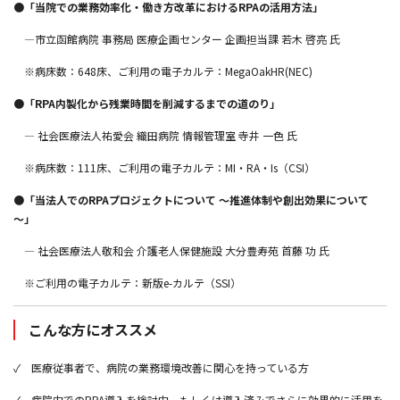
●
「当院での業務効率化・働き方改革におけるRPAの活用方法」
―市立函館病院 事務局 医療企画センター 企画担当課 若木 啓亮 氏
※病床数：648床、ご利用の電子カルテ：MegaOakHR(NEC)
●「
RPA内製化から残業時間を削減するまでの道のり
」
― 社会医療法人祐愛会 織田病院 情報管理室 寺井 一色 氏
※病床数：111床、ご利用の電子カルテ：MI・RA・Is（CSI）
●「
当法人でのRPAプロジェクトについて ～推進体制や創出効果について
～
」
― 社会医療法人敬和会 介護老人保健施設 大分豊寿苑 首藤 功 氏
※ご利用の電子カルテ：新版e-カルテ（SSI）
こんな方にオススメ
✓ 医療従事者で、病院の業務環境改善に関心を持っている方
✓ 病院内でのRPA導入を検討中、もしくは導入済みでさらに効果的に活用を