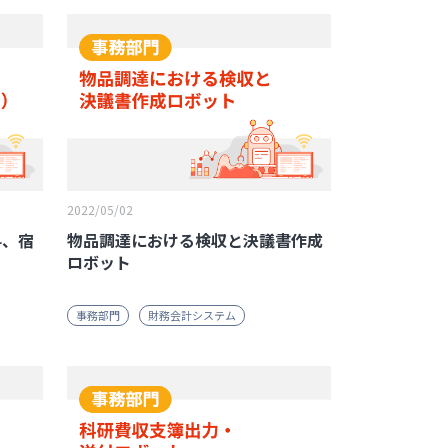
2022/05/02
料、宿
物品調達における検収と決議書作成
ロボット
事務部門
財務会計システム