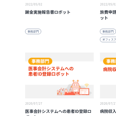
2022/05/02
2022/05/0
謝金実施報告書ロボット
旅費申
ット
事務部門
事務部門
オフィス
2020/07/27
2020/07/2
医事会計システムへの患者ID登録ロ
病院収入