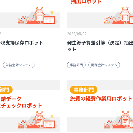
2
2022/05/02
研収支簿保存ロボット
発生源予算差引簿（決定）抽
ット
財務会計システム
事務部門
財務会計システム