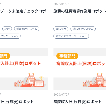
2
2022/05/02
請データ未確定チェックロボ
旅費の経費精算作業用ロボッ
経理
財務会計システム
事務部門
財務会計システム
アプリケーション
オフィスアプリケーション
7
2020/07/27
計上(月次)ロボット
病院収入計上(日次)ロボット