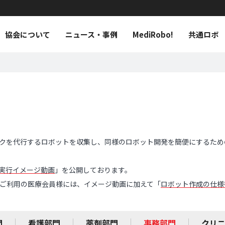
協会について
ニュース・事例
MediRobo!
共通ロボ
クを代行するロボットを収集し、同様のロボット開発を簡便にするため
実行イメージ動画
」を公開しております。
o!をご利用の医療会員様には、イメージ動画に加えて「
ロボット作成の仕様
門
看護部門
薬剤部門
事務部門
クリ