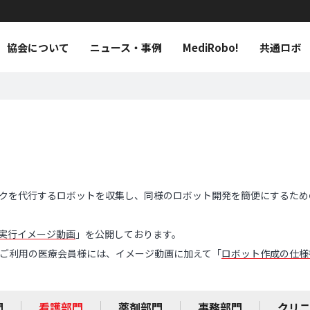
協会について
ニュース・事例
MediRobo!
共通ロボ
クを代行するロボットを収集し、同様のロボット開発を簡便にするため
実行イメージ動画
」を公開しております。
o!をご利用の医療会員様には、イメージ動画に加えて「
ロボット作成の仕様
門
看護部門
薬剤部門
事務部門
クリ