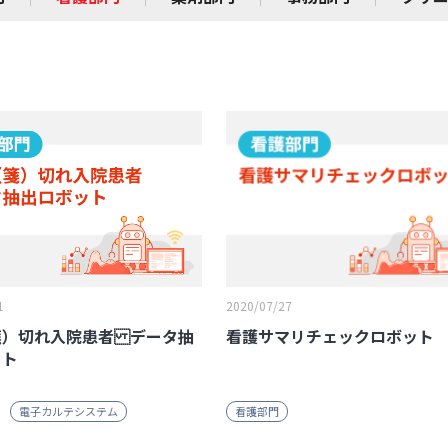
1
2020/07/27
箋）切れ入院患者 データ抽
看護サマリチェックロボット
ット
電子カルテシステム
看護部門